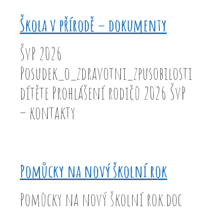
Škola v přírodě – dokumenty
ŠvP 2026
Posudek_o_zdravotni_zpusobilosti
dítěte Prohlášení rodičů 2026 ŠvP
– kontakty
Pomůcky na nový školní rok
Pomůcky na nový školní rok.doc