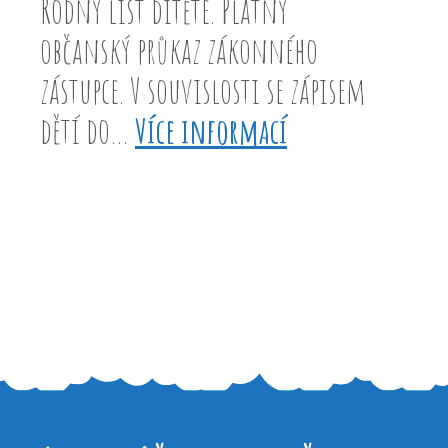
Rodný list dítěte. Platný
občanský průkaz zákonného
zástupce. V souvislosti se zápisem
:
dětí do…
Více informací
Zápis
budoucích
prvňáčků
2026