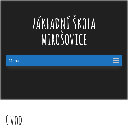
Skip
to
content
ZÁKLADNÍ ŠKOLA
MIROŠOVICE
Menu
ÚVOD